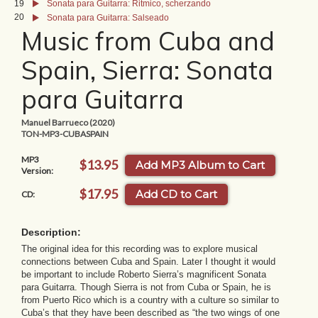
19
Sonata para Guitarra: Ritmico, scherzando
20
Sonata para Guitarra: Salseado
Music from Cuba and
Spain, Sierra: Sonata
para Guitarra
Manuel Barrueco (2020)
TON-MP3-CUBASPAIN
MP3
$13.95
Add MP3 Album to Cart
Version:
$17.95
Add CD to Cart
CD:
Description:
The original idea for this recording was to explore musical
connections between Cuba and Spain. Later I thought it would
be important to include Roberto Sierra’s magnificent Sonata
para Guitarra. Though Sierra is not from Cuba or Spain, he is
from Puerto Rico which is a country with a culture so similar to
Cuba’s that they have been described as “the two wings of one