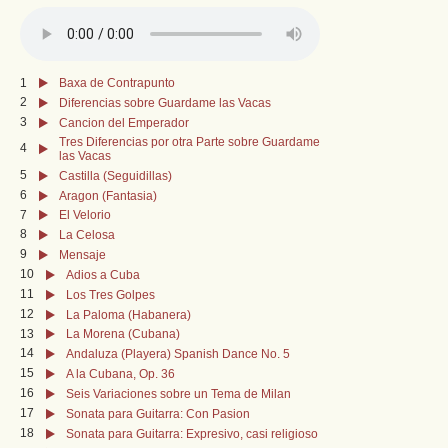
1
Baxa de Contrapunto
2
Diferencias sobre Guardame las Vacas
3
Cancion del Emperador
Tres Diferencias por otra Parte sobre Guardame
4
las Vacas
5
Castilla (Seguidillas)
6
Aragon (Fantasia)
7
El Velorio
8
La Celosa
9
Mensaje
10
Adios a Cuba
11
Los Tres Golpes
12
La Paloma (Habanera)
13
La Morena (Cubana)
14
Andaluza (Playera) Spanish Dance No. 5
15
A la Cubana, Op. 36
16
Seis Variaciones sobre un Tema de Milan
17
Sonata para Guitarra: Con Pasion
18
Sonata para Guitarra: Expresivo, casi religioso