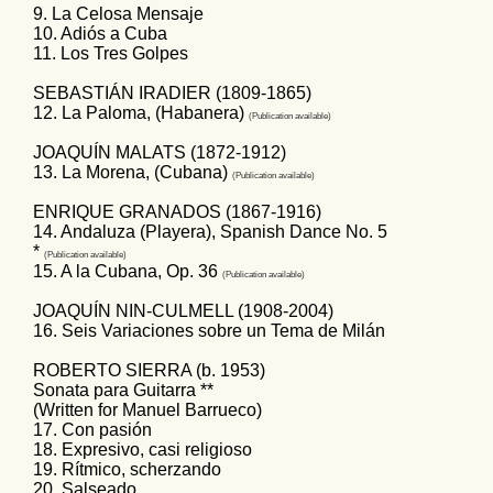
9. La Celosa Mensaje
10. Adiós a Cuba
11. Los Tres Golpes
SEBASTIÁN IRADIER (1809-1865)
12. La Paloma, (Habanera)
(Publication
available
)
JOAQUÍN MALATS (1872-1912)
13. La Morena, (Cubana)
(Publication
available
)
ENRIQUE GRANADOS (1867-1916)
14. Andaluza (Playera), Spanish Dance No. 5
*
(Publication
available
)
15. A la Cubana, Op. 36
(Publication
available
)
JOAQUÍN NIN-CULMELL (1908-2004)
16. Seis Variaciones sobre un Tema de Milán
ROBERTO SIERRA (b. 1953)
Sonata para Guitarra **
(Written for Manuel Barrueco)
17. Con pasión
18. Expresivo, casi religioso
19. Rítmico, scherzando
20. Salseado