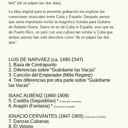
bird” (de un pájaro las dos alas).
La idea original para la presente grabación era explorar las
conexiones musicales entre Cuba y España. Después pensé
que sería importante incluir la magnífica Sonata para Guitarra
de Roberto Sierra. Sierra no es de Cuba ni España, sino que es
de Puerto Rico, un país con una cultura tan similar a Cuba que
ambos países han sido descritos como “de un pájaro las dos
alas”.
LUIS DE NARVÁEZ (ca. 1490-1547)
1. Baxa de Contrapunto
2. Diferencias sobre “Guárdame las Vacas”
3. Canción del Emperador (Mille Regretz)
4. Tres diferencias por otra parte sobre “Guárdame
las Vacas”
ISAAC ALBÉNIZ (1860-1909)
5. Castilla (Seguidillas) *
(Publication
available
)
6. Aragón (Fantasía) *
(Publication
available
)
IGNACIO CERVANTES (1847-1905)
(Publication
available
)
7. Danzas Cubanas
8. El Velorio